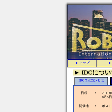
► IDCにつ
IDCロボコンとは
日程
：
2011
8月5日
開催地
：
ボスト