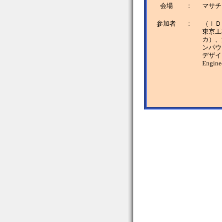
会場
：
マサチ
参加者
：
（ＩＤ
東京工
カ）、
ンパウ
デザイ
Engine