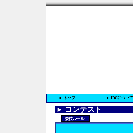
► コンテスト
競技ルール