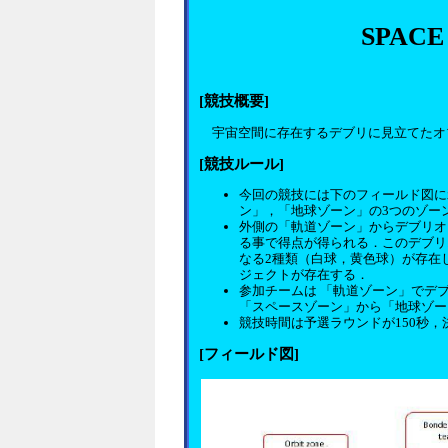
SPACE
[競技概要]
宇宙空間に存在するデブリに見立てたオ
[競技ルール]
今回の競技には下のフィールド図に
ン」，「地球ゾーン」の3つのゾー
外側の「軌道ゾーン」からデブリオ
る事で得点が得られる．このデブリ
なる2種類（白球，黄色球）が存在
ジェクトが存在する．
参加チームは 「軌道ゾーン」でデ
「スペースゾーン」から「地球ゾー
競技時間は予選ラウンドが150秒，
[フィールド図]