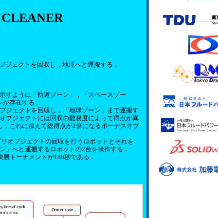
 CLEANER
ブジェクトを回収し，地球へと運搬する．
示すように「軌道ゾーン」，「スペースゾー
ンが存在する．
ブジェクトを回収し，「地球ゾーン」まで運搬す
オブジェクトには回収の難易度によって得点が異
し，これに加えて総得点が2倍になるボーナスオブ
ブリオブジェクトの回収を行うロボットとそれを
ン」へと運搬するロボットの2台を操作する．
決勝トーナメントが180秒である．