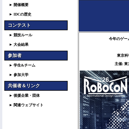
► 開催概要
► IDCの歴史
コンテスト
► 競技ルール
今年のゲーム
► 大会結果
参加者
東京科
主催: 
► 学生&チーム
► 参加大学
共催者＆リンク
► 後援企業・団体
► 関連ウェブサイト